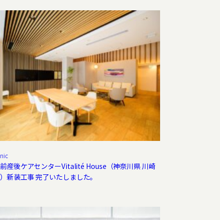
inic
前産後ケアセンターVitalité House（神奈川県 川崎
）新装工事 完了いたしました。