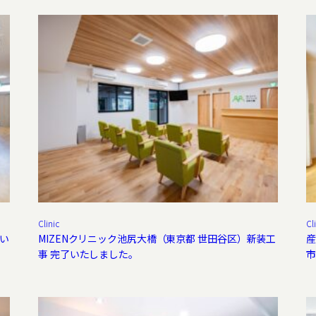
Clinic
Cl
了い
MIZENクリニック池尻大橋（東京都 世田谷区）新装工
産
事 完了いたしました。
市