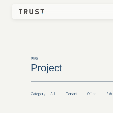
実績
P
r
o
j
e
c
t
Category
ALL
Tenant
Office
Exhi