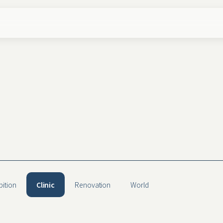
bition
Clinic
Renovation
World