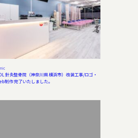
inic
OL 針灸整骨院（神奈川県 横浜市）改装工事/ロゴ・
eb制作 完了いたしました。