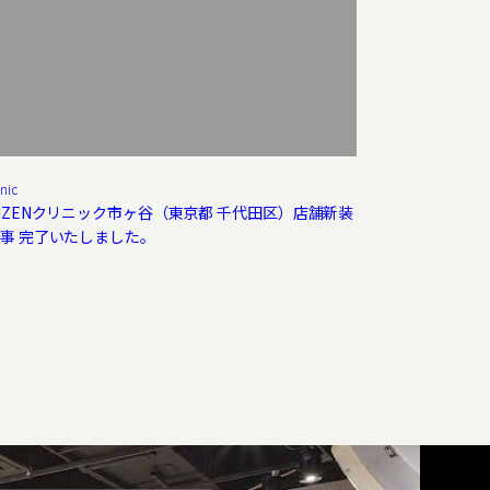
inic
IZENクリニック市ヶ谷（東京都 千代田区）店舗新装
事 完了いたしました。