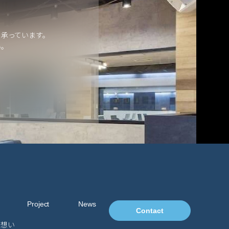
を承っています。
い。
Project
News
Contact
る想い