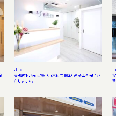
Clinic
Cl
新
美肌脱毛vilien池袋（東京都 豊島区）新装工事 完了い
Y
たしました。
新