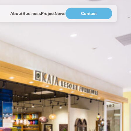
About
Business
Project
News
Contact